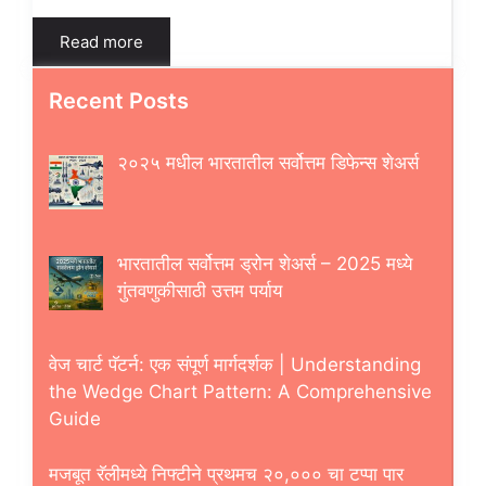
Read more
Recent Posts
२०२५ मधील भारतातील सर्वोत्तम डिफेन्स शेअर्स
भारतातील सर्वोत्तम ड्रोन शेअर्स – 2025 मध्ये
गुंतवणुकीसाठी उत्तम पर्याय
वेज चार्ट पॅटर्न: एक संपूर्ण मार्गदर्शक | Understanding
the Wedge Chart Pattern: A Comprehensive
Guide
मजबूत रॅलीमध्ये निफ्टीने प्रथमच २०,००० चा टप्पा पार