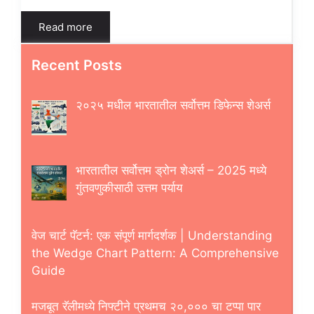
Read more
Recent Posts
२०२५ मधील भारतातील सर्वोत्तम डिफेन्स शेअर्स
भारतातील सर्वोत्तम ड्रोन शेअर्स – 2025 मध्ये
गुंतवणुकीसाठी उत्तम पर्याय
वेज चार्ट पॅटर्न: एक संपूर्ण मार्गदर्शक | Understanding
the Wedge Chart Pattern: A Comprehensive
Guide
मजबूत रॅलीमध्ये निफ्टीने प्रथमच २०,००० चा टप्पा पार