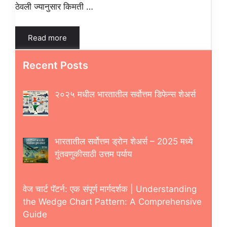
ठेवली ज्यानुसार किमती …
Read more
Recent Posts
२०२५ मधील भारतातील सर्वोत्तम डिफेन्स शेअर्स
भारतातील सर्वोत्तम ड्रोन शेअर्स – 2025 मध्ये
गुंतवणुकीसाठी उत्तम पर्याय
वेज चार्ट पॅटर्न: एक संपूर्ण मार्गदर्शक | Understanding
the Wedge Chart Pattern: A Comprehensive
Guide