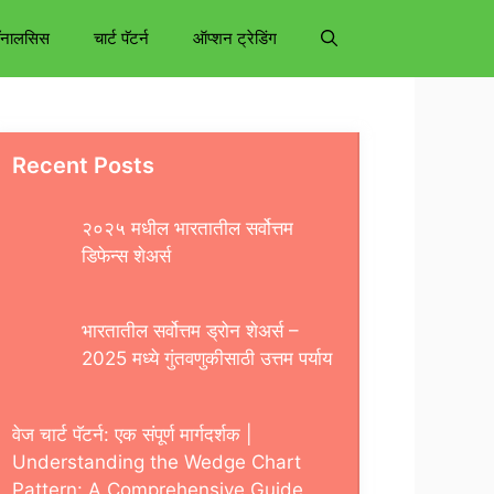
अँनालसिस
चार्ट पॅटर्न
ऑप्शन ट्रेडिंग
Recent Posts
२०२५ मधील भारतातील सर्वोत्तम
डिफेन्स शेअर्स
भारतातील सर्वोत्तम ड्रोन शेअर्स –
2025 मध्ये गुंतवणुकीसाठी उत्तम पर्याय
वेज चार्ट पॅटर्न: एक संपूर्ण मार्गदर्शक |
Understanding the Wedge Chart
Pattern: A Comprehensive Guide