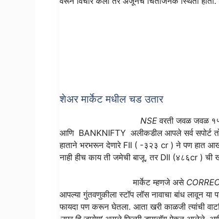
वरून विचार केला तर अजूनच चिंताजनक स्थिती होती.
शेअर मार्केट मधील चड उतार
NSE
वरती जवळ जवळ १५९
आणि BANKNIFTY अलीकडील आपले सर्व सपोर्ट तोडून
हाताने भरभरून देणारे FII ( -३२३ cr ) ने पण हात आख
नाही हीच काय ती जमेची बाजू, तर DII (४८६cr ) ची 
मार्केट म्हणजे असे
CORRE
आपल्या गुंतवणुकीला स्टॉप लॉस नावाचा बांध लावून या 
फायदा पण करून घेतला. आता खरी काळजी त्यांची वाटतिय
उपर हि जायेगा
‘ असले फिल्मी डायलॉग ऐकून आलेले आणि 