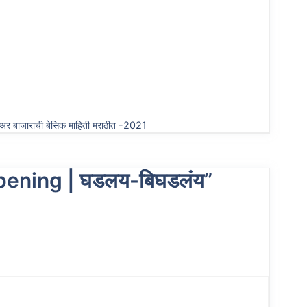
र बाजाराची बेसिक माहिती मराठीत -2021
pening | घडलय-बिघडलंय”