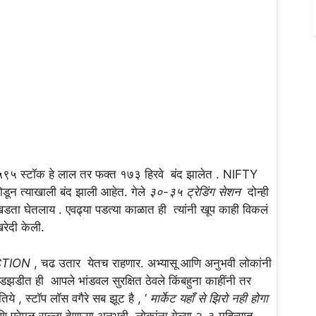
५ स्टॉक हे लाल तर फक्त १७३ हिरवे बंद झालेत . NIFTY
 त्याखाली बंद झाली आहेत. गेले
३०-३५ ट्रेडिंग सेशन
दोन्ही
डता घेतलाय . एवढ्या पडत्या काळात ही त्यांनी खूप काही विकलं
खरेदी केली.
CTION
, चढ उतार येतच राहणार. अभ्यासू आणि अनुभवी लोकांनी
पडझडीत ही आपले भांडवल सुरक्षित ठेवले किंबहुना काहींनी तर
े , स्टॉप लॉस वगैरे सब झूट है , ‘
मार्केट यहाँ से झिरो नही होगा
प्रेमळ सल्ला देणाऱ्या अनुभवी लोकांना गेल्या २-३ महिन्यात