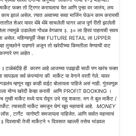
मार्केट फक्त तो ट्रिगर करायलाच येत आणि पुन्हा वर जातंय, लय
ेडर्सच काय झालं असेल. त्यात अव्वाच्या सव्वा मार्जिन घेऊन काम करायची
ील शेअर यावर थेंबे थेंबे साचलेली घागर आज पूर्ण रीती झालेली
 त्यामुळे उडालेला गोंधळ वेगळाच ३. ३० ला हिरवं पाहायची सवय
ला असेल. महिन्यापूर्वी जेव्हा FUTURE RETAIL ला UPPER
्हा तुच्छतेने पाहणारे अजून तो खरेदीच्या किमतीला येण्याची वाट
रणारे पण आहेत .
।
टाळेबंदीहे ही कारण आहे आजच्या पडझडी साठी पण खरंच फक्त
ापडला सर्व कंपन्यांना की मार्केट या वेगाने वरती गेले. यावर
डलंय म्हणून खूप काही वाईट बोलायला पाहिजे असं नाही. गुंतवणूक
ुम्हाला योग्य खरेदी केव्हा करावी आणि PROFIT BOOKING ।
ुम्ही मार्केट मध्ये पाय रोवून उभे राहू शकता. मग ते बुल मार्केट /
्केट
. त्यासाठी मार्केट समजून घेणं खूप महत्वाचे आहे.
MONEY
प लॉस , टार्गेट यागोष्टी समजायला पाहिजेत. आणि सर्वात महत्त्वाचं
 १३ दिवसाची तेजी मार्केटने १ दिवसात खाल्ली तसेच भांडवल