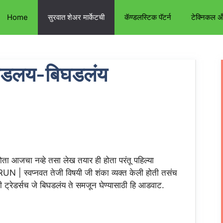
Home
सुरवात शेअर मार्केटची
कॅण्डलस्टिक पॅटर्न
टेक्निकल 
घडलय-बिघडलंय
ता आजचा नव्हे तसा लेख तयार ही होता परंतू पहिल्या
| स्वप्नवत तेजी विषयी जी शंका व्यक्त केली होती तसंच
ी ट्रेडर्सच जे बिघडलंय ते समजून घेण्यासाठी हि आडवाट.