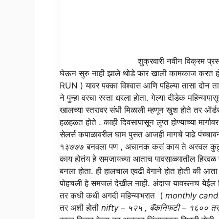
शुक्रवारी नवीन विक्रम प्रस्थापित NIF
घेऊन सुरु नाही झाले थोडे फार खाली कामकाज करत होते
RUN ) यावर पक्का विश्वास आणि पहिल्या तासा दोन त
ने पुन्हा वरचा रस्ता धरला होता. गेल्या दीडेक महिन्याप
खालच्या स्तरावर संधी मिळाली म्हणून खुश होते तर ऑर्ड
हळहळत होते . काही दिवसापासून लुप्त होण्याच्या म
सेलर्स कपाळावरील घाम पुसत आजही मागचे पाढे पंच्चाव
१३७७७ बनवला पण , अचानक कसं काय ते अस्वल कुठून तरी 
काय होतंय हे समजायच्या आताच पावसाळ्यातील हिरव
बनला होता. ही हालचाल एवढी वेगाने होत होती की आता
पोहचली हे समजलं देखील नाही. अंदाज यावरूनच येईल क
तर कधी कधी अगदी महिन्याभरात (
monthly cand
तर अशी होती
nifty – ५२५ , बॅंकनिफटी – १६०