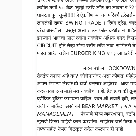
कमीत कमी ५० वेळा ‘तुम्ही स्टॉप लॉस का लावता रे ?? 
घाबरता बुवा तुम्ही!!!!! हे ऐकविणाऱ्या नवं परिपूर्ण ट्र
लागलेली सवय. SWING TRADE । स्विंग ट्रेड, स्वस्तात
बरेच असतील . वरतून असा डाउन फॉल कधीच न पाहिलेला
झाल्यानं आजचा लाल त्यांना नक्कीच अधिक गडद दिस
CIRCUIT होते तेव्हा योग्य स्टॉप लॉस लावा सांगितले तेव
पाहत आहेत तसेच BURGER KING २१३ ला खरेदी क
लंडन मधील LOCKDOWN
तेवढंच कारण आहे का? कोरोनानंतर असा कोणता फॉर्मुला स
आपण येणाऱ्या लेखांमध्ये चर्चा करणार आहोतच. आज गडग
करू नका असं माझे मत नक्कीच नाही. हेतू हाच की त
प्रॉफिट बुकिंग जमायला पाहिजे. स्वतःची तयारी हवी, तरच त
तेजी चे मार्केट असो की BEAR
MARKET । मंदी मार
MANAGEMENT
। पैस्याचे योग्य व्यवस्थापन, स्टॉ
म्हणजे शिस्त पाहिजे काम करतांना. नाहीतर जसं गेल्या
नफ्यासहीत केंव्हा गिळंकृत करेल कळणार ही नाही.