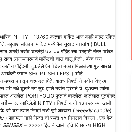
TY – 13760 करणारं मार्केट आज काही वाईट संकेत
. बहुतांश लोकांना मार्केट मध्ये बैल सुसाट धावतोय ( BULL
ासात अगदी तसंच घडलंही ७०-८० पॉईंट च्या पडझडी नंतर मार्केट
ासून सवय लागल्याप्रमाणे मार्केटची चाल चालू होती . बरेच जण
र काहीच पॉईंटनी हुकलेले ऐन वेळेला नकार मिळालेल्या मुलासारखे
ार्गावर असलेली जमात SHORT SELLERS । शॉर्ट
न्न म्हणत मनातून चरफडत होते. यातच निफ्टी ने नवीन विक्रम
मधे घुसले मग सुरु झाले नवीन ट्रेडर्स चे दुःस्वप्न त्यांना
ळ पाहत असलेला PORTFOLIO फुलाने बहरलेला लालेलाल गुलमोहर
 सर्वोच्च स्तरपाहिलेली NIFTY। निफ्टी कधी १३१५० च्या खाली
ि जो चड उतार निफ्टी मध्ये पूर्ण आठवडा (
weekly candle
)
le
) पाहायला नाही मिळत तो फक्त १५ मिनटात दिसला . एक वेळ
० तर SENSEX – २०००
पॉईंट ने खाली होते दिवसाच्या HIGH